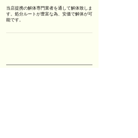
当店提携の解体専門業者を通して解体致しま
す。処分ルートが豊富な為、安価で解体が可
能です。
relife
&8works
リライフアンドハチワークス
〒923-0336
石川県小松市那谷町エ36-5
TEL:
090-4681-3871
8.works.hachi@gmail.com