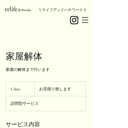
relife
＆8works リライフアンドハチワークス
家屋解体
家屋の解体まで行います
お
見
1 days
1
お見積り致します
積
d
り
a
致
訪問型サービス
し
y
ま
す
サービス内容